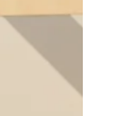
lamenta el estrepitoso fracaso de la convocatoria
de ayudas destinada a autónomos lanzad