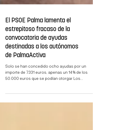
El PSOE Palma lamenta el
estrepitoso fracaso de la
convocatoria de ayudas
destinadas a los autónomos
de PalmaActiva
Solo se han concedido ocho ayudas por un
importe de 7.331 euros, apenas un 14 % de los
50.000 euros que se podían otorgar Los
socialistas denuncian la falta de personal y la
reducción de los programas formativos de
PalmaActiva Ducrós: “En Palma tenemos más de
30.000 autónomos; con un sector de esta
importancia, el compromiso del Ayuntamiento no
puede quedarse en propaganda” El PSOE Palma