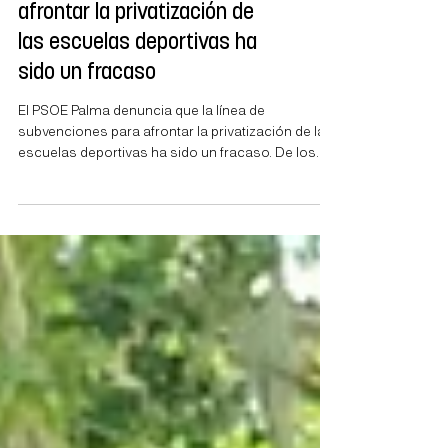
El PSOE Palma denuncia que
la línea de subvenciones para
afrontar la privatización de
las escuelas deportivas ha
sido un fracaso
El PSOE Palma denuncia que la línea de
subvenciones para afrontar la privatización de las
escuelas deportivas ha sido un fracaso. De los
60.000 euros que contemplaba la ayuda, sólo se
han concedido 2.785 euros a 18 familias, es decir,
ha sobrado un 96 por ciento del importe total. El
año pasado, el PP entregó las escuelas deportivas
municipales a clubs privados, lo que supuso un
incremento de los precios de casi el 50%. Xisco
Ducrós: “Pedimos que se vuelva al sistema
anterior