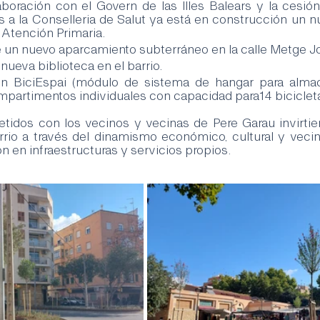
aboración con el Govern de las Illes Balears y la cesión
 a la Conselleria de Salut ya está en construcción un nu
 Atención Primaria.
 un nuevo aparcamiento subterráneo en la calle Metge J
nueva biblioteca en el barrio.
un BiciEspai (módulo de sistema de hangar para almac
mpartimentos individuales con capacidad para14 bicicleta
dos con los vecinos y vecinas de Pere Garau invirtiend
rio a través del dinamismo económico, cultural y vecinal
n en infraestructuras y servicios propios.  