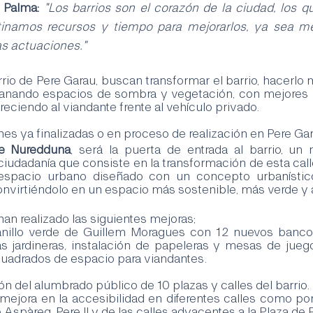
e Palma:
 "Los barrios son el corazón de la ciudad, los qu
tinamos recursos y tiempo para mejorarlos, ya sea me
s actuaciones."
rio de Pere Garau, buscan transformar el barrio, hacerlo
anando espacios de sombra y vegetación, con mejores in
eciendo al viandante frente al vehículo privado.
es ya finalizadas o en proceso de realización en Pere Gar
de Nuredduna
, será la puerta de entrada al barrio, un
ciudadanía que consiste en la transformación de esta call
 espacio urbano diseñado con un concepto urbanístic
convirtiéndolo en un espacio más sostenible, más verde y
han realizado las siguientes mejoras;
as jardineras, instalación de papeleras y mesas de jue
uadrados de espacio para viandantes.
ción del alumbrado público de 10 plazas y calles del barrio.
Aspàreg, Pere II y de las calles adyacentes a la Plaza de 