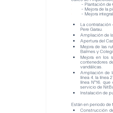
·        
	- Plantación de
·        
	- Mejora de la 
·        
	- Mejora integr
La contratación 
Pere Garau.
Ampliación de la
Apertura del Casa
Mejora de las ru
Balmes y Colegi
Mejora en los s
contenedores de 
vandálicas.
Ampliación de l
línea 4, la línea
línea Nº16, que
servicio de NitBu
Instalación de p
Están en periodo de 
Construcción de