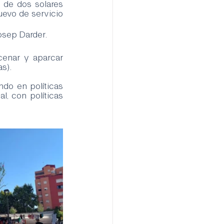
 de dos solares 
evo de servicio 
osep Darder.
enar y aparcar 
s).
o en políticas 
, con políticas 