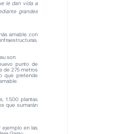
e le dan vida a 
diante grandes 
 más amable, con 
fraestructuras, 
au son:
 nuevo punto de 
e de 275 metros 
o que pretende 
 amable.
gos que sumarán 
Pere Garau. 