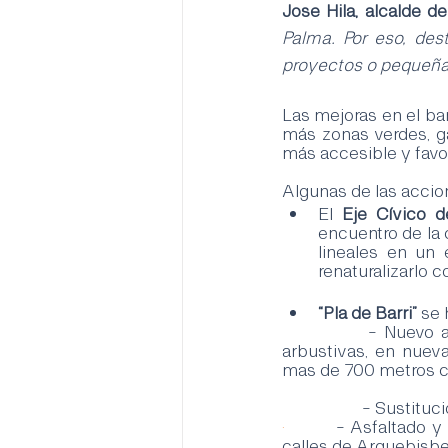
Jose Hila, alcalde d
Palma. Por eso, des
proyectos o pequeña
Las mejoras en el bar
más zonas verdes, g
más accesible y favor
Algunas de las accion
El 
Eje Cívico 
encuentro de la 
lineales en un
renaturalizarlo 
“Pla de Barri”
 se 
		- Nuevo anillo verde de Guillem Moragues con 12 nuevos bancos, 1.500 plantas 
arbustivas, en nuev
mas de 700 metros c
		- Sustitu
·        
	- Asfaltado y mejora en la accesibilidad en diferentes calles como por ejemplo en las 
calles de Arquebisbe 