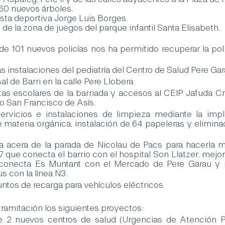
 60 nuevos árboles.
pista deportiva Jorge Luis Borges.
al de la zona de juegos del parque infantil Santa Elisabeth.
de 101 nuevos policías nos ha permitido recuperar la poli
s instalaciones del pediatría del Centro de Salud Pere Ga
l de Barri en la calle Pere Llobera.
tas escolares de la barriada y accesos al CEIP Jafuda Cr
o San Francisco de Asís.
ervicios e instalaciones de limpieza mediante la impl
materia orgánica, instalación de 64 papeleras y eliminac
a acera de la parada de Nicolau de Pacs para hacerla má
 27 que conecta el barrio con el hospital Son Llatzer, mejora 
 conecta Es Muntant con el Mercado de Pere Garau y re
s con la línea N3.
untos de recarga para vehículos eléctricos
tramitación los siguientes proyectos:
 2 nuevos centros de salud (Urgencias de Atención Pr