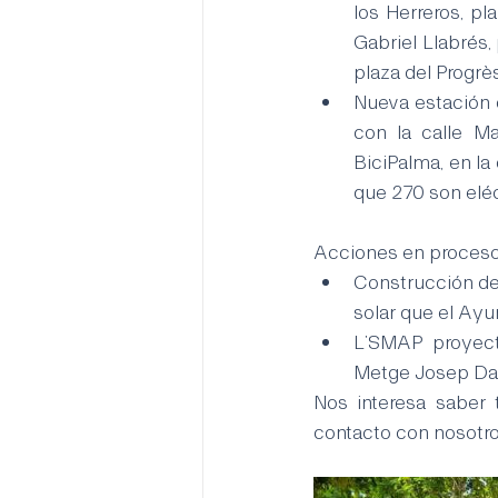
los Herreros, pl
Gabriel Llabrés,
plaza del Progrès
Nueva estación d
con la calle M
BiciPalma, en la
que 270 son elé
Acciones en proceso
Construcción de
solar que el Ayu
L’SMAP proyect
Metge Josep Dar
Nos interesa saber 
contacto con nosotro