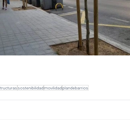
structuras
sostenibilidad
movilidad
plandebarrios