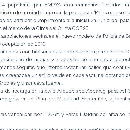
 64 papeleras por EMAYA con ceniceros cerrados int
etición de un ciudadano con la propuesta "Palma sense ll
boles para dar cumplimiento a la iniciativa “Un árbol para
en el marco de la Cima del Clima COP25.
 asociaciones vecinales el nuevo modelo de Policía de Barr
e ocupación de 2019.
jardineras con hibiscus para embellecer la plaza de Pere 
cesibilidad de aceras y supresión de barreras arquitec
eatones seguros que interconecten las calles que confluye
, creándose un anillo verde en cada esquina, dotando de
 árboles y una nueva fuente.
s de recarga en la calle Arquebisbe Aspàreg para vehícu
ecogida en el Plan de Movilidad Sostenible, alimenta
ras vandálicas por EMAYA y Parcs i Jardins del área de In
contenedores de recogida de materia orgánica, para la s