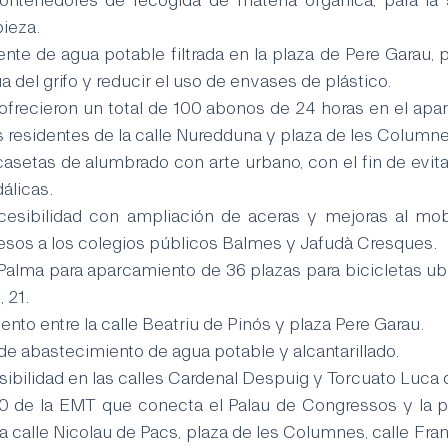
pieza.
ente de agua potable filtrada en la plaza de Pere Garau, 
del grifo y reducir el uso de envases de plástico.
frecieron un total de 100 abonos de 24 horas en el apar
s residentes de la calle Nuredduna y plaza de les Columne
casetas de alumbrado con arte urbano, con el fin de evitar 
álicas.
cesibilidad con ampliación de aceras y mejoras al mobi
esos a los colegios públicos Balmes y Jafudà Cresques.
Palma para aparcamiento de 36 plazas para bicicletas ubic
 21.
to entre la calle Beatriu de Pinós y plaza Pere Garau.
de abastecimiento de agua potable y alcantarillado.
ibilidad en las calles Cardenal Despuig y Torcuato Luca 
0 de la EMT que conecta el Palau de Congressos y la pl
a calle Nicolau de Pacs, plaza de les Columnes, calle Fra