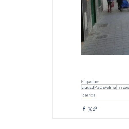
Etiquetas:
ciudad
PSOEPalma
infrae
barrios