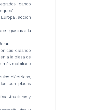
egrados, dando 
osques".
 Europa”, acción 
io, gracias a la 
Garau.
tónicas creando 
n a la plaza de 
 más mobiliario 
los eléctricos, 
dos con placas 
fraestructuras y 
ostenibilidad y 