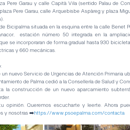
aza Pere Garau y calle Capità Vila (sentido Palau de Cong
 plaza Pere Garau, calle Arquebisbe Aspàreg y plaza Migue
).
e Bicipalma situada en la esquina entre la calle Benet P
anacor,  estación número 50 integrada en la ampliaci
 que se incorporaran de forma gradual hasta 930 bicicleta
ctricas y 660 mecánicas.
:
 un nuevo Servicio de Urgencias de Atención Primaria ub
ntamiento de Palma cedió a la Consellería de Salud y Co
a la construcción de un nuevo aparcamiento subterrán
der.
tu opinión. Queremos escucharte y leerte. Ahora pue
s y nosotras 
➡️
https://www.psoepalma.com/contacta