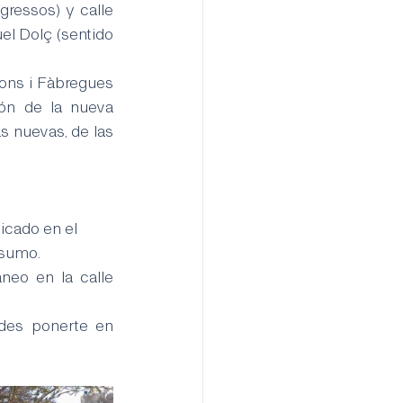
ressos) y calle 
l Dolç (sentido 
ons i Fàbregues 
ón de la nueva 
s nuevas, de las 
icado en el 
nsumo.
eo en la calle 
des ponerte en 