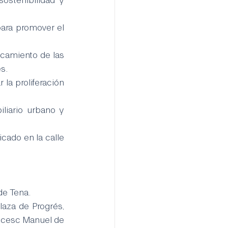
para promover el 
camiento de las 
s.
la proliferación 
liario urbano y 
ado en la calle 
de Tena.
aza de Progrés, 
ncesc Manuel de 