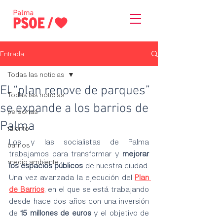
Entrada
Todas las noticias
El “plan renove de parques”
Todas las noticias
se expande a los barrios de
personas
Palma
talento
Los y las socialistas de Palma 
barrios
trabajamos para transformar y 
mejorar 
medio ambiente
los espacios públicos
 de nuestra ciudad. 
Una vez avanzada la ejecución del 
Plan 
de Barrios
, en el que se está trabajando 
desde hace dos años con una inversión 
de 
15 millones de euros
 y el objetivo de 