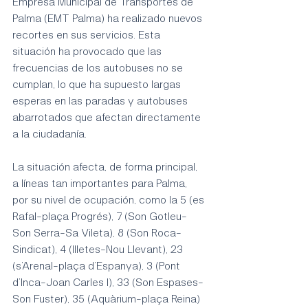
Empresa Municipal de Transportes de 
Palma (EMT Palma) ha realizado nuevos 
recortes en sus servicios. Esta 
situación ha provocado que las 
frecuencias de los autobuses no se 
cumplan, lo que ha supuesto largas 
esperas en las paradas y autobuses 
abarrotados que afectan directamente 
a la ciudadanía.
La situación afecta, de forma principal, 
a líneas tan importantes para Palma, 
por su nivel de ocupación, como la 5 (es 
Rafal-plaça Progrés), 7 (Son Gotleu-
Son Serra-Sa Vileta), 8 (Son Roca-
Sindicat), 4 (Illetes-Nou Llevant), 23 
(s’Arenal-plaça d’Espanya), 3 (Pont 
d’Inca-Joan Carles I), 33 (Son Espases-
Son Fuster), 35 (Aquàrium-plaça Reina) 