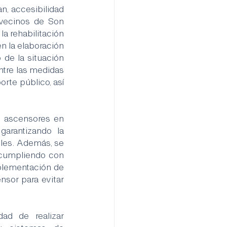
n, accesibilidad 
 vecinos de Son 
a rehabilitación 
n la elaboración 
de la situación 
tre las medidas 
rte público, así 
 ascensores en 
garantizando la 
iles. Además, se 
 cumpliendo con 
plementación de 
nsor para evitar 
d de realizar 