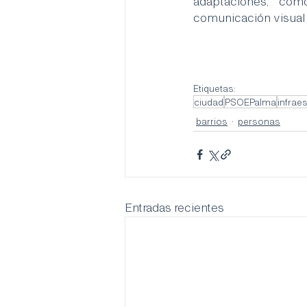
adaptaciones, com
comunicación visual 
Etiquetas:
ciudad
PSOEPalma
infrae
barrios
personas
Entradas recientes