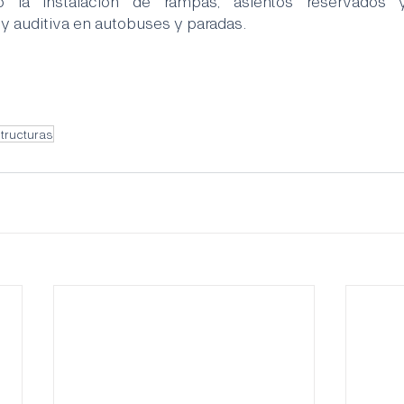
o la instalación de rampas, asientos reservados 
y auditiva en autobuses y paradas. 
structuras