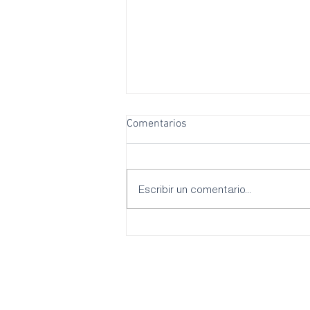
Comentarios
Escribir un comentario...
La Agrupación Socialista de
Palma inicia un proceso
participativo para poner en
marcha propuestas valientes
que garanticen el acceso a una
vivienda digna