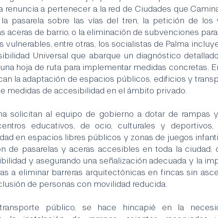
 la renuncia a pertenecer a la red de Ciudades que Camina
a pasarela sobre las vías del tren, la petición de los
s aceras de barrio, o la eliminación de subvenciones para l
s vulnerables, entre otras, los socialistas de Palma incluye
bilidad Universal que abarque un diagnóstico detallado 
y una hoja de ruta para implementar medidas concretas. En
n la adaptación de espacios públicos, edificios y transpo
 medidas de accesibilidad en el ámbito privado.
 solicitan al equipo de gobierno a dotar de rampas y
centros educativos, de ocio, culturales y deportivos, 
idad en espacios libres públicos y zonas de juegos infant
ón de pasarelas y aceras accesibles en toda la ciudad,
bilidad y asegurando una señalización adecuada y la im
s a eliminar barreras arquitectónicas en fincas sin asce
xclusión de personas con movilidad reducida.
ransporte público, se hace hincapié en la necesida