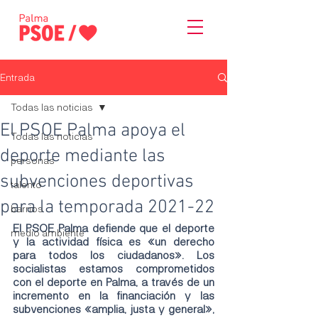
Entrada
Todas las noticias
El PSOE Palma apoya el
Todas las noticias
deporte mediante las
personas
subvenciones deportivas
talento
para la temporada 2021-22
barrios
El PSOE Palma defiende que el deporte 
medio ambiente
y la actividad física es «un derecho 
para todos los ciudadanos». Los 
socialistas estamos comprometidos 
con el deporte en Palma, a través de un 
incremento en la financiación y las 
subvenciones «amplia, justa y general», 