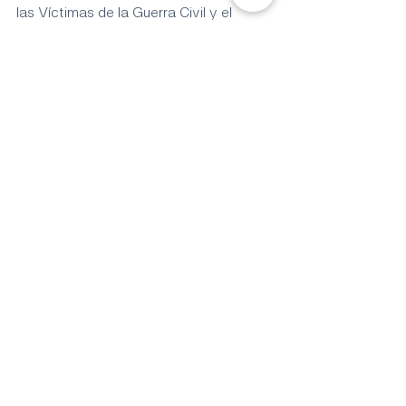
las Víctimas de la Guerra Civil y el 
Franquismo. Una fecha que el 
Ayuntamiento debe seguir recordando 
y organizando, y que por tanto, se debe 
mantener en 2025.
Entradas recientes
Ver todo