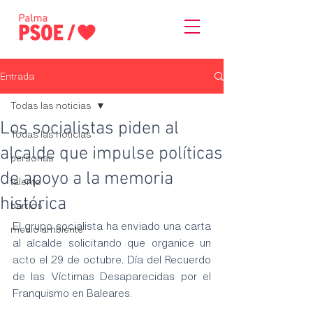
Entrada
Todas las noticias
Los socialistas piden al
Todas las noticias
alcalde que impulse políticas
personas
de apoyo a la memoria
talento
histórica
barrios
El grupo socialista ha enviado una carta 
medio ambiente
al alcalde solicitando que organice un 
acto el 29 de octubre, Día del Recuerdo 
de las Víctimas Desaparecidas por el 
Franquismo en Baleares.