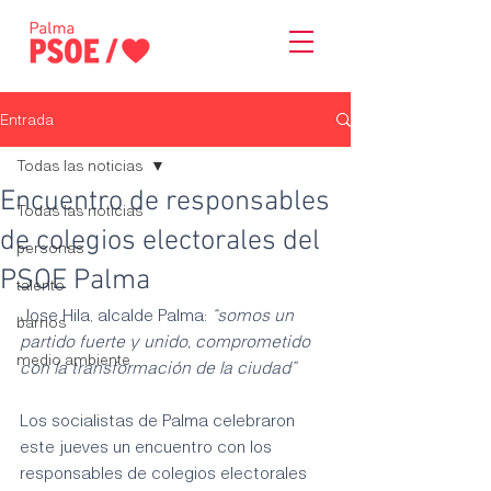
Entrada
Todas las noticias
Encuentro de responsables
Todas las noticias
de colegios electorales del
personas
PSOE Palma
talento
Jose Hila, alcalde Palma: 
“somos un 
barrios
partido fuerte y unido, comprometido 
medio ambiente
con la transformación de la ciudad”
Los socialistas de Palma celebraron 
este jueves un encuentro con los 
responsables de colegios electorales 