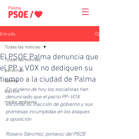
Entrada
Todas las noticias
El PSOE Palma denuncia que
Todas las noticias
el PP y VOX no dediquen su
personas
tiempo a la ciudad de Palma
talento
En el pleno de hoy los socialistas han 
barrios
denunciado que el pacto PP-VOX 
medio ambiente
esconde su inacción de gobierno y sus 
promesas incumplidas en los ataques 
a oposición
Rosario Sánchez, portavoz del PSOE 