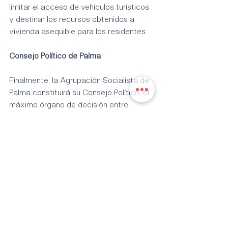
limitar el acceso de vehículos turísticos 
y destinar los recursos obtenidos a 
vivienda asequible para los residentes.
Consejo Político de Palma
Finalmente, la Agrupación Socialista de 
Palma constituirá su Consejo Político, el 
máximo órgano de decisión entre 
congresos, el próximo sábado 13 de 
septiembre. Lo hará una vez finalizadas 
todas las renovaciones de las 
Comisiones Ejecutivas de las 
Agrupaciones Locales de Distrito y la 
de Juventudes Socialistas de Palma, y 
elegidos todos los miembros que 
conforman este órgano.