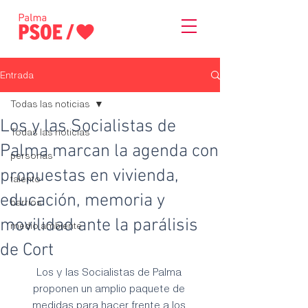
Entrada
Todas las noticias
Los y las Socialistas de
Todas las noticias
Palma marcan la agenda con
personas
propuestas en vivienda,
talento
educación, memoria y
barrios
movilidad ante la parálisis
medio ambiente
de Cort
Los y las Socialistas de Palma 
proponen un amplio paquete de 
medidas para hacer frente a los 