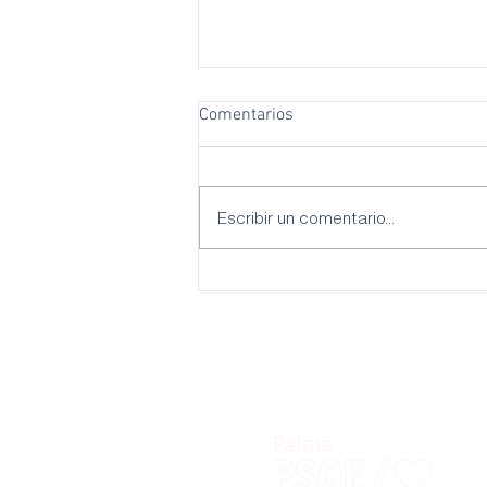
Comentarios
Escribir un comentario...
El PSOE Palma critica los dos
años perdidos del gobierno del
PP y Vox en Palma