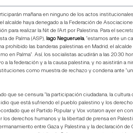
rticiparán mañana en ninguno de los actos institucionales 
 el alcalde haya denegado a la Federación de Asociacione
ón para realizar la Nit de l'Art por Palestina. Para el secret
sta de Palma (ASP), 
Iago Negueruela
, "estamos ante un c
a prohibido las banderas palestinas en Madrid, el alcalde
o en Palma". Así, los socialistas acudirán a las 20:30 hora
 a la federación y a la causa palestina, y no asistirán a n
nstituciones como muestra de rechazo y condena ante "u
ado que se censura "la participación ciudadana, la cultura
cidio que está sufriendo el pueblo palestino y los derech
ecordado que el Partido Popular y Vox votaron ayer en con
los derechos humanos y la libertad de prensa en Palestina
hermanamiento entre Gaza y Palestina y la declaración de 