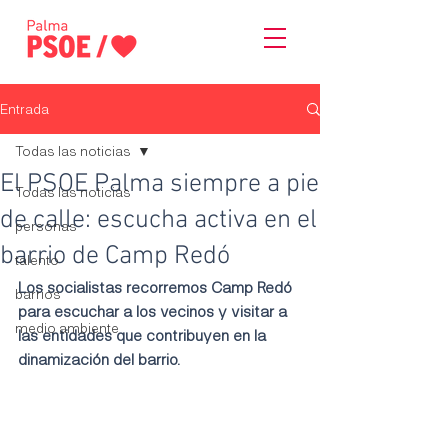
Entrada
Todas las noticias
El PSOE Palma siempre a pie
Todas las noticias
de calle: escucha activa en el
personas
barrio de Camp Redó
talento
Los socialistas recorremos Camp Redó 
barrios
para escuchar a los vecinos y visitar a 
medio ambiente
las entidades que contribuyen en la 
dinamización del barrio.