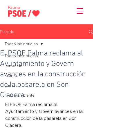
Entrada
Todas las noticias
El PSOE Palma reclama al
Todas las noticias
Ayuntamiento y Govern
personas
avances en la construcción
talento
de la pasarela en Son
barrios
Cladera
medio ambiente
El PSOE Palma reclama al 
Ayuntamiento y Govern avances en la 
construcción de la pasarela en Son 
Cladera.