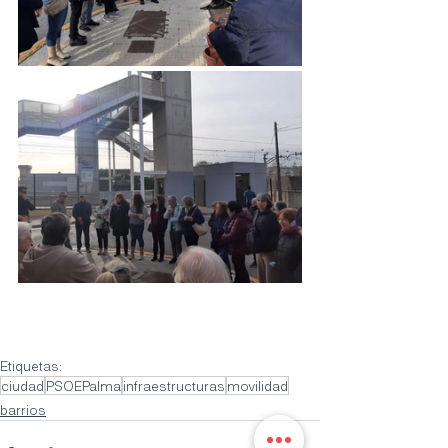
Etiquetas:
ciudad
PSOEPalma
infraestructuras
movilidad
barrios