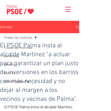
Entrada
Todas las noticias
El PSOE Palma insta al
Todas las noticias
alcalde Martínez "a actuar
personas
para garantizar un plan justo
talento
de inversiones en los barrios
barrios
con más necesidad y no
medio ambiente
dejar al margen a los
vecinos y vecinas de Palma".
El PSOE Palma insta al alcalde Martínez 