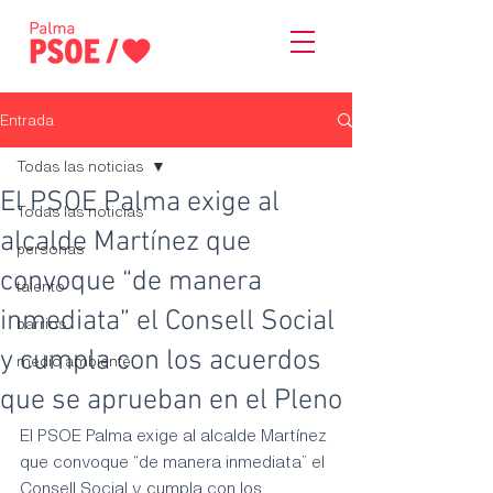
Entrada
Todas las noticias
El PSOE Palma exige al
Todas las noticias
alcalde Martínez que
personas
convoque “de manera
talento
inmediata” el Consell Social
barrios
y cumpla con los acuerdos
medio ambiente
que se aprueban en el Pleno
El PSOE Palma exige al alcalde Martínez 
que convoque “de manera inmediata” el 
Consell Social y cumpla con los 