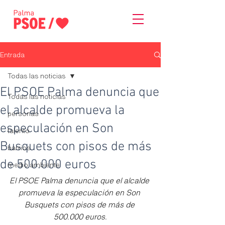
Entrada
Todas las noticias
El PSOE Palma denuncia que
Todas las noticias
el alcalde promueva la
personas
especulación en Son
talento
Busquets con pisos de más
barrios
de 500.000 euros
medio ambiente
El PSOE Palma denuncia que el alcalde 
promueva la especulación en Son 
Busquets con pisos de más de 
500.000 euros.