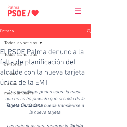
Entrada
Todas las noticias
El PSOE Palma denuncia la
Todas las noticias
falta de planificación del
personas
alcalde con la nueva tarjeta
talento
única de la EMT
barrios
Los socialistas ponen sobre la mesa 
medio ambiente
que no se ha previsto que el saldo de la 
Tarjeta Ciudadana
 pueda transferirse a 
la nueva tarjeta.
Las máquinas para recargar la 
Tarjeta 