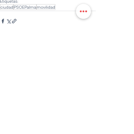
Etiquetas:
ciudad
PSOEPalma
movilidad
Entradas recientes
Ver todo