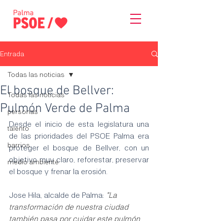
Entrada
Todas las noticias
El bosque de Bellver:
Todas las noticias
Pulmón Verde de Palma
personas
Desde el inicio de esta legislatura una 
talento
de las prioridades del PSOE Palma era 
barrios
proteger el bosque de Bellver, con un 
objetivo muy claro, reforestar, preservar 
medio ambiente
el bosque y frenar la erosión.
Jose Hila, alcalde de Palma: 
"La 
transformación de nuestra ciudad 
también pasa por cuidar este pulmón 