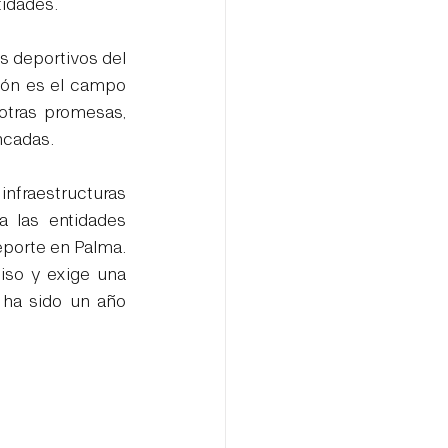
tidades.
s deportivos del 
ión es el campo 
 otras promesas, 
ncadas. 
nfraestructuras 
 las entidades 
eporte en Palma. 
iso y exige una 
 ha sido un año 