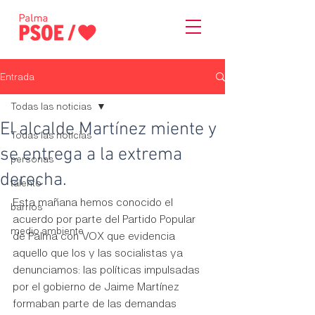
Entrada
Todas las noticias
El alcalde Martínez miente y
Todas las noticias
se entrega a la extrema
personas
derecha.
talento
Esta mañana hemos conocido el 
barrios
acuerdo por parte del Partido Popular 
medio ambiente
de Palma con VOX que evidencia 
aquello que los y las socialistas ya 
denunciamos: las políticas impulsadas 
por el gobierno de Jaime Martínez 
formaban parte de las demandas 