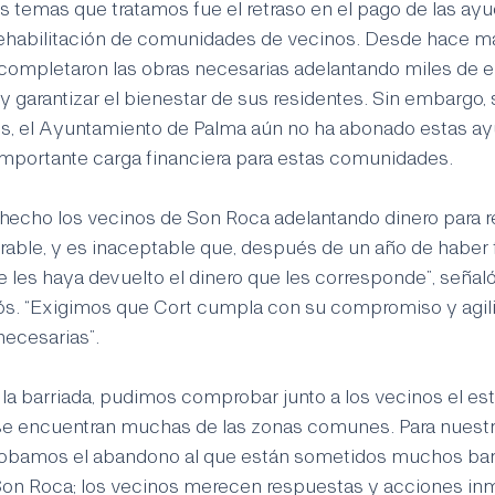
s temas que tratamos fue el retraso en el pago de las ayu
rehabilitación de comunidades de vecinos. Desde hace má
ompletaron las obras necesarias adelantando miles de e
 y garantizar el bienestar de sus residentes. Sin embargo,
s, el Ayuntamiento de Palma aún no ha abonado estas ayu
mportante carga financiera para estas comunidades.
hecho los vecinos de Son Roca adelantando dinero para re
able, y es inaceptable que, después de un año de haber f
se les haya devuelto el dinero que les corresponde”, señal
s. “Exigimos que Cort cumpla con su compromiso y agili
necesarias”.
la barriada, pudimos comprobar junto a los vecinos el es
e encuentran muchas de las zonas comunes. Para nuestro
obamos el abandono al que están sometidos muchos barr
on Roca; los vecinos merecen respuestas y acciones inm