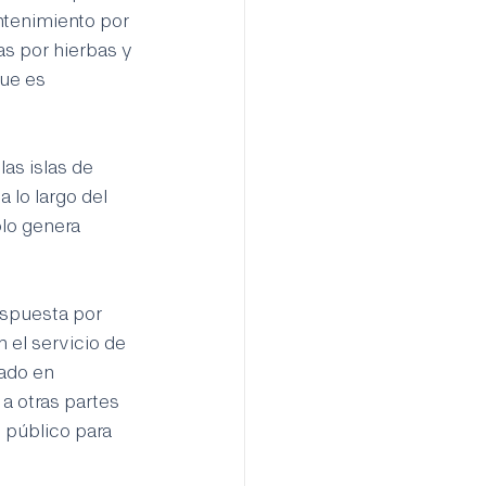
ntenimiento por 
s por hierbas y 
ue es 
as islas de 
 lo largo del 
lo genera 
espuesta por 
 el servicio de 
ado en 
a otras partes 
 público para 