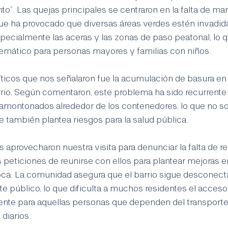
o”. Las quejas principales se centraron en la falta de ma
ue ha provocado que diversas áreas verdes estén invadida
pecialmente las aceras y las zonas de paso peatonal, lo q
mático para personas mayores y familias con niños.
íticos que nos señalaron fue la acumulación de basura en l
io. Según comentaron, este problema ha sido recurrente a
 amontonados alrededor de los contenedores, lo que no so
e también plantea riesgos para la salud pública.
os aprovecharon nuestra visita para denunciar la falta de r
 peticiones de reunirse con ellos para plantear mejoras en
ca. La comunidad asegura que el barrio sigue desconect
e público, lo que dificulta a muchos residentes el acceso 
nte para aquellas personas que dependen del transporte
diarios.