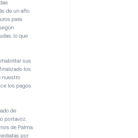
das 
s de un año, 
uros para 
 según 
das, lo que 
habilitar sus 
inalizado los 
ó nuestro 
ce los pagos 
tado de 
 portavoz, 
ios de Palma, 
ediatas por 