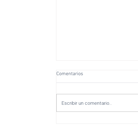
Comentarios
Escribir un comentario...
El PSOE Palma reclama más
sombras, refugios climáticos y
escuelas adaptadas para